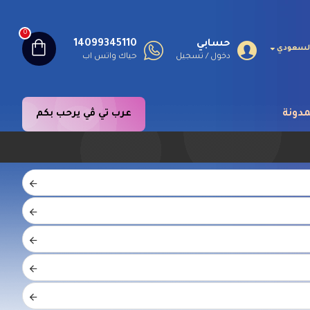
0
حسابي
14099345110
 السعودي
دخول / تسجيل
حياك واتس اب
مدونة
عرب تي ڤي يرحب بكم