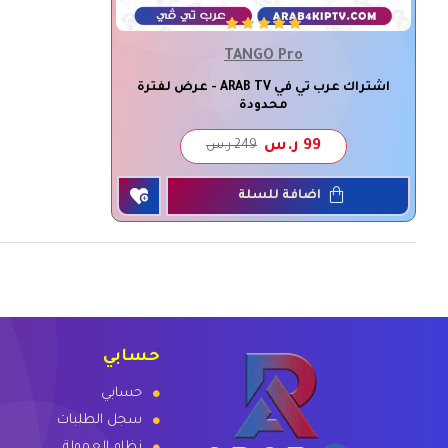
TANGO Pro
اشتراك عرب تي في ARAB TV - عرض لفترة
محدودة
99 ر.س
249 ر.س
اضافة للسلة
حسابي
حسابي
سجل الطلبات
نظام العمولة