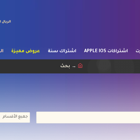
الريال
ت
اشتراكات APPLE IOS
اشتراك سنة
عروض مميزة
ال
بحث