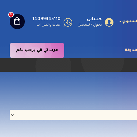
0
حسابي
14099345110
 السعودي
دخول / تسجيل
حياك واتس اب
مدونة
عرب تي ڤي يرحب بكم