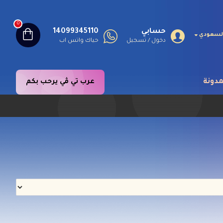
0
حسابي
14099345110
 السعودي
دخول / تسجيل
حياك واتس اب
مدونة
عرب تي ڤي يرحب بكم