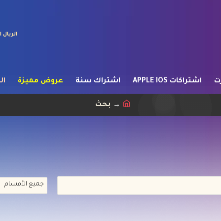
الريال
ت
اشتراكات APPLE IOS
اشتراك سنة
عروض مميزة
ال
بحث