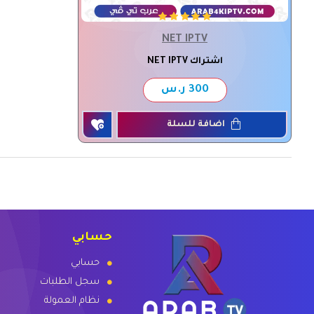
NET IPTV
اشتراك NET IPTV
300 ر.س
اضافة للسلة
حسابي
حسابي
سجل الطلبات
نظام العمولة